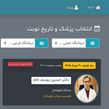
خانه
ورود
انتخاب پزشک و تاریخ نوبت
اتمام نوبت اینترنتی
سه شنبه، 20 مرداد 1405
ساعت مراجعه 13:00
دکتر حسین یوسف فام
درمانگاه کولورکتال
فلوشیپ جراحی کولورکتال